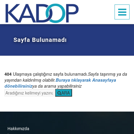
Sayfa Bulunamadı
Ana sayfa
Hakkımızda
Çalışmalar
404
Ulaşmaya çalıştığınız sayfa bulunamadı.
Sayfa taşınmış ya da
Duyurular
yayından kaldırılmış olabilir.
Buraya tıklayarak Anasayfaya
dönebilirsiniz
ya da arama yapabilirsiniz
Galeri
ARA
İletişim
Bağış ve Yardım
Hakkımızda
TR
EN