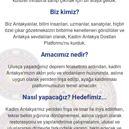
kültürel mirasına sahip çıkmak için bir araya geldik.
Biz kimiz?
Biz Antakyalılar, bilim insanları, uzmanlar, sanatçılar, hiçbir
özel çıkar gözetmeksizin birbirine kenetlenen gönüllüler ve
Antakya sevdalıları olarak, Kadim Antakya Dostları
Platformu'nu kurduk.
Amacımız nedir?
Ulusça yaşadığımız deprem felaketinin ardından, kadim
Antakya'mızın aklın yolu ve vicdanların huzurunda, aslına
uygun olarak yeniden inşa edilip, ayağa kaldırıması
platformumuzun temel amacıdır.
Nasıl yapacağız? Hedefimiz...
Kadim Antakya'mız yeniden inşa ve imar ile ihya edilirken,
tekrar beton yığınına dönüşmemesi, aslına uygun olarak
restorasyonu ve yapılandırılma çalışmalarını, ulusal ve
uluslararası düzeyde farkındalık yaratıp, takip edecek ve