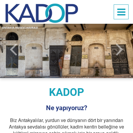
Ana sayfa
Hakkımızda
Çalışmalar
Duyurular
Galeri
KADOP
İletişim
Ne yapıyoruz?
Bağış ve Yardım
Biz Antakyalılar, yurdun ve dünyanın dört bir yanından
Antakya sevdalısı gönüllüler, kadim kentin belleğine ve
TR
EN