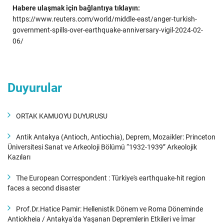
Habere ulaşmak için bağlantıya tıklayın:
https://www.reuters.com/world/middle-east/anger-turkish-
government-spills-over-earthquake-anniversary-vigil-2024-02-
06/
Duyurular
ORTAK KAMUOYU DUYURUSU
Antik Antakya (Antioch, Antiochia), Deprem, Mozaikler: Princeton
Üniversitesi Sanat ve Arkeoloji Bölümü “1932-1939” Arkeolojik
Kazıları
The European Correspondent : Türkiye's earthquake-hit region
faces a second disaster
Prof.Dr.Hatice Pamir: Hellenistik Dönem ve Roma Döneminde
Antiokheia / Antakya'da Yaşanan Depremlerin Etkileri ve İmar