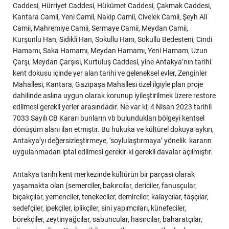
Caddesi, Hürriyet Caddesi, Hükümet Caddesi, Çakmak Caddesi,
Kantara Camii, Yeni Camii, Nakip Camii, Civelek Camii, Şeyh Ali
Camii, Mahremiye Camii, Sermaye Camii, Meydan Camii,
Kurşunlu Han, Sidikli Han, Sokullu Hanı, Sokullu Bedesteni, Cindi
Hamamı, Saka Hamamı, Meydan Hamamı, Yeni Hamam, Uzun
Çarşı, Meydan Çarşısı, Kurtuluş Caddesi, yine Antakya’nın tarihi
kent dokusu içinde yer alan tarihi ve geleneksel evler, Zenginler
Mahallesi, Kantara, Gazipaşa Mahallesi özel ilgiyle plan proje
dahilinde aslına uygun olarak korunup iyileştirilmek üzere restore
edilmesi gerekli yerler arasındadır. Ne var ki; 4 Nisan 2023 tarihli
7033 Sayılı CB Kararı bunların vb bulundukları bölgeyi kentsel
dönüşüm alanı ilan etmiştir. Bu hukuka ve kültürel dokuya aykırı,
Antakya’yı değersizleştirmeye, ‘soylulaştırmaya’ yönelik kararın
uygulanmadan iptal edilmesi gerekir-ki gerekli davalar açılmıştır.
Antakya tarihi kent merkezinde kültürün bir parçası olarak
yaşamakta olan (semerciler, bakırcılar, dericiler, fanusçular,
bıçakçılar, yemenciler, tenekeciler, demirciler, kalaycılar, taşçılar,
sedefçiler, ipekçiler, iplikçiler, sini yapımcıları, künefeciler,
börekçiler, zeytinyağcılar, sabuncular, hasırcılar, baharatçılar,