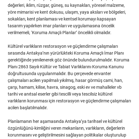
değerleri, iklim, rüzgar, güneş, su kaynakları, yöresel malzeme,
yöre mimarisi ve kent dokusu, ulaşım, yaya aksları ve bölgeleri,
sokakları, kent planlaması ve kentsel korumayı kapsayan
tasarım yapılırken imar planları ve uygulamasına öncelik
verilmemeli, ‘Koruma Amaçlı Planlar’ öncelikli olmalıdır.
Kültürel varlıkların restorasyon ve güçlendirme çalışmaları
sırasında Antakya’nın yürürlükteki Koruma Amaçlı İmar Planı
gerektiğinde yenilenerek göz önünde bulundurulmalıdır. Koruma
Planı 2863 Sayılı Kültür ve Tabiat Varlıklarını Koruma Kanunu
doğrultusunda uygulanmalıdır. Bu çerçevede envanter
çalışmaları acilen yapılmalı yıkılmış, hasar görmüş cami, han,
çarşı, hamam, kilise, havra, sinagog, eski ev ve mahalleler vb
tarihi ve anıtsal eserler gibi tescilli veya tescilsiz kültürel
varlıkların korunması için restorasyon ve güçlendirme çalışmaları
acilen başlatılmalıdır.
Planlamanın her aşamasında Antakya’ya tarihsel ve kültürel
özgünlüğünü-kimliğini veren mekanların, varlıkların, değerlerin
korunmasını ve geliştirilmesini sağlayan politikalar oluşturulup