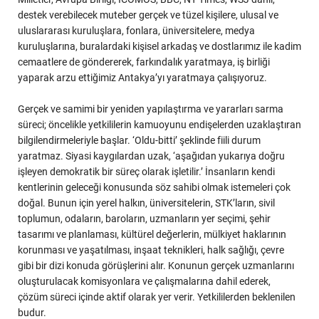
destek verebilecek muteber gerçek ve tüzel kişilere, ulusal ve
uluslararası kuruluşlara, fonlara, üniversitelere, medya
kuruluşlarına, buralardaki kişisel arkadaş ve dostlarımız ile kadim
cemaatlere de göndererek, farkındalık yaratmaya, iş birliği
yaparak arzu ettiğimiz Antakya’yı yaratmaya çalışıyoruz.
Gerçek ve samimi bir yeniden yapılaştırma ve yararları sarma
süreci; öncelikle yetkililerin kamuoyunu endişelerden uzaklaştıran
bilgilendirmeleriyle başlar. ‘Oldu-bitti’ şeklinde fiili durum
yaratmaz. Siyasi kaygılardan uzak, ‘aşağıdan yukarıya doğru
işleyen demokratik bir süreç olarak işletilir.’ İnsanların kendi
kentlerinin geleceği konusunda söz sahibi olmak istemeleri çok
doğal. Bunun için yerel halkın, üniversitelerin, STK’ların, sivil
toplumun, odaların, baroların, uzmanların yer seçimi, şehir
tasarımı ve planlaması, kültürel değerlerin, mülkiyet haklarının
korunması ve yaşatılması, inşaat teknikleri, halk sağlığı, çevre
gibi bir dizi konuda görüşlerini alır. Konunun gerçek uzmanlarını
oluşturulacak komisyonlara ve çalışmalarına dahil ederek,
çözüm süreci içinde aktif olarak yer verir. Yetkililerden beklenilen
budur.