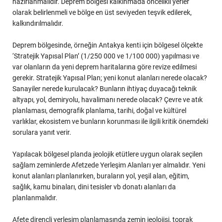
hazırlanmalıdır. Deprem bölgesi kalkınmada öncelikli yerler
olarak belirlenmeli ve bölge en üst seviyeden teşvik edilerek,
kalkındırılmalıdır.
Deprem bölgesinde, örneğin Antakya kenti için bölgesel ölçekte
‘Stratejik Yapısal Plan’ (1/250 000 ve 1/100 000) yapılması ve
var olanların da yeni deprem haritalarına göre revize edilmesi
gerekir. Stratejik Yapısal Plan; yeni konut alanları nerede olacak?
Sanayiler nerede kurulacak? Bunların ihtiyaç duyacağı teknik
altyapı, yol, demiryolu, havalimanı nerede olacak? Çevre ve atık
planlaması, demografik planlama, tarihi, doğal ve kültürel
varlıklar, ekosistem ve bunların korunması ile ilgili kritik önemdeki
sorulara yanıt verir.
Yapılacak bölgesel planda jeolojik etütlere uygun olarak seçilen
sağlam zeminlerde Afetzede Yerleşim Alanları yer almalıdır. Yeni
konut alanları planlanırken, buraların yol, yeşil alan, eğitim,
sağlık, kamu binaları, dini tesisler vb donatı alanları da
planlanmalıdır.
Afete dirençli yerleşim planlamasında zemin jeolojisi, toprak