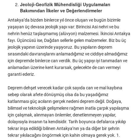
Jeoloji-Geofizik Mühendisliği Uygulamaları
Bakımından İlkeler ve Değerlendirmeler
Antakya’da bizden binlerce yıl önce oluşan ve bugün bizimle
yaşayan üç devasa jeolojik yapı var: Birincisi Asi nehri ve bu
nehrin henüz taşlaşmamış (alüvyon) malzemesi. İkincisi Antakya
fayı. Üçüncüsü ise, Dağdan sellerle gelen malzemeler. Biz bu üç
jeolojik yapının üzerinde yaşıyoruz. Bu yapıların deprem
sırasındaki davranışlarını anlamadığımız ve ciddiye almadığımız
için depremde binlerce can verdik. Bu üç yapıyı iyi tanımadan ve
anlamadan üzerine kent kurarsak, gelecekte de can vermeyi
garanti ederiz.
Deprem dehşet verecek kadar çok sayıda can ve mal kaybına
sebep olarak afete dönüşmüş olsa da bu yaşadığımız
katlanması güç acıların gerçek nedeni deprem değil. Doğaya,
bilimsel ve teknolojik gelişmelere rağmen inatla çarpık yapılaşma
için çalışmak, alınmayan önlemler, denetlenmeyen yapılar,
dolayısıyla insanın ta kendisidir. Tarih boyunca defalarca yıkılıp
tekrar inşa edildiği bilinen Antakya’nın ya da diğer bir şehrin
tekrar yıkılacağını öngörmek için kahin olmaya gerek yok. 1.