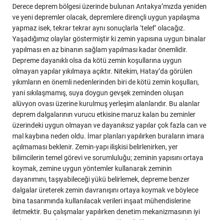
Derece deprem bölgesi üzerinde bulunan Antakya’mızda yeniden
ve yeni depremler olacak, depremlere dirençli uygun yapılaşma
yapmaz isek, tekrar tekrar aynı sonuçlarla ‘telef’ olacağız.
Yaşadığımız olaylar göstermiştir ki zemin yapısına uygun binalar
yapılması en az binanın sağlam yapılması kadar önemlidir.
Depreme dayanıklı olsa da kötü zemin koşullarına uygun
olmayan yapılar yıkılmaya açıktır. Nitekim, Hatay’da görülen
yıkımların en önemli nedenlerinden biri de kötü zemin koşulları,
yani sıkılaşmamış, suya doygun gevşek zeminden oluşan
alüvyon ovası üzerine kurulmuş yerleşim alanlarıdır. Bu alanlar
deprem dalgalarının vurucu etkisine maruz kalan bu zeminler
üzerindeki uygun olmayan ve dayanıksız yapılar çok fazla can ve
mal kaybına neden oldu. İmar planları yapılırken buraların imara
açılmaması beklenir. Zemin-yapı ilişkisi belirlenirken, yer
bilimcilerin temel görevi ve sorumluluğu; zeminin yapısını ortaya
koymak, zemine uygun yöntemler kullanarak zeminin
dayanımını, taşıyabileceği yükü belirlemek, depreme benzer
dalgalar üreterek zemin davranışını ortaya koymak ve böylece
bina tasarımında kullanılacak verileri inşaat mühendislerine
iletmektir. Bu çalışmalar yapılırken denetim mekanizmasının iyi