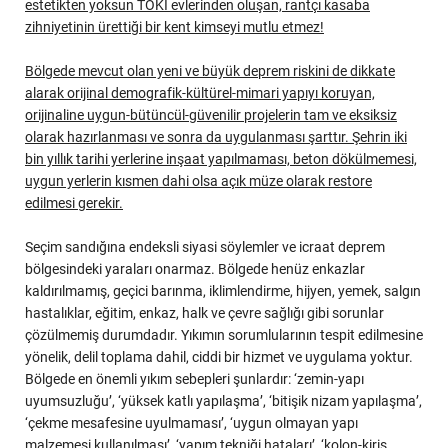
estetikten yoksun TOKİ evlerinden oluşan, rantçı kasaba
zihniyetinin ürettiği bir kent kimseyi mutlu etmez!
Bölgede mevcut olan yeni ve büyük deprem riskini de dikkate
alarak orijinal demografik-kültürel-mimari yapıyı koruyan,
orijinaline uygun-bütüncül-güvenilir projelerin tam ve eksiksiz
olarak hazırlanması ve sonra da uygulanması şarttır. Şehrin iki
bin yıllık tarihi yerlerine inşaat yapılmaması, beton dökülmemesi,
uygun yerlerin kısmen dahi olsa açık müze olarak restore
edilmesi gerekir.
Seçim sandığına endeksli siyasi söylemler ve icraat deprem
bölgesindeki yaraları onarmaz. Bölgede henüz enkazlar
kaldırılmamış, geçici barınma, iklimlendirme, hijyen, yemek, salgın
hastalıklar, eğitim, enkaz, halk ve çevre sağlığı gibi sorunlar
çözülmemiş durumdadır. Yıkımın sorumlularının tespit edilmesine
yönelik, delil toplama dahil, ciddi bir hizmet ve uygulama yoktur.
Bölgede en önemli yıkım sebepleri şunlardır: ‘zemin-yapı
uyumsuzluğu’, ‘yüksek katlı yapılaşma’, ‘bitişik nizam yapılaşma’,
‘çekme mesafesine uyulmaması’, ‘uygun olmayan yapı
malzemesi kullanılması’, ‘yapım tekniği hataları’, ‘kolon-kiriş