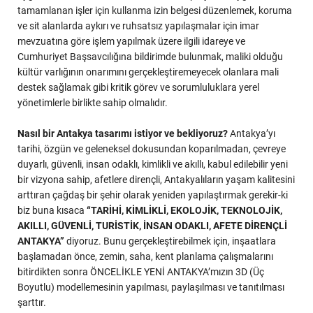
tamamlanan işler için kullanma izin belgesi düzenlemek, koruma
ve sit alanlarda aykırı ve ruhsatsız yapılaşmalar için imar
mevzuatına göre işlem yapılmak üzere ilgili idareye ve
Cumhuriyet Başsavcılığına bildirimde bulunmak, maliki olduğu
kültür varlığının onarımını gerçekleştiremeyecek olanlara mali
destek sağlamak gibi kritik görev ve sorumluluklara yerel
yönetimlerle birlikte sahip olmalıdır.
Nasıl bir Antakya tasarımı istiyor ve bekliyoruz?
Antakya’yı
tarihi, özgün ve geleneksel dokusundan koparılmadan, çevreye
duyarlı, güvenli, insan odaklı, kimlikli ve akıllı, kabul edilebilir yeni
bir vizyona sahip, afetlere dirençli, Antakyalıların yaşam kalitesini
arttıran çağdaş bir şehir olarak yeniden yapılaştırmak gerekir-ki
biz buna kısaca
“TARİHİ, KİMLİKLİ, EKOLOJİK, TEKNOLOJİK,
AKILLI, GÜVENLİ, TURİSTİK, İNSAN ODAKLI, AFETE DİRENÇLİ
ANTAKYA”
diyoruz. Bunu gerçekleştirebilmek için, inşaatlara
başlamadan önce, zemin, saha, kent planlama çalışmalarını
bitirdikten sonra ÖNCELİKLE YENİ ANTAKYA’mızın 3D (Üç
Boyutlu) modellemesinin yapılması, paylaşılması ve tanıtılması
şarttır.