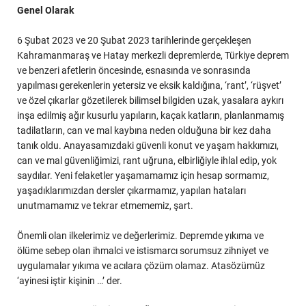
Genel Olarak
6 Şubat 2023 ve 20 Şubat 2023 tarihlerinde gerçekleşen
Kahramanmaraş ve Hatay merkezli depremlerde, Türkiye deprem
ve benzeri afetlerin öncesinde, esnasında ve sonrasında
yapılması gerekenlerin yetersiz ve eksik kaldığına, ‘rant’, ‘rüşvet’
ve özel çıkarlar gözetilerek bilimsel bilgiden uzak, yasalara aykırı
inşa edilmiş ağır kusurlu yapıların, kaçak katların, planlanmamış
tadilatların, can ve mal kaybına neden olduğuna bir kez daha
tanık oldu. Anayasamızdaki güvenli konut ve yaşam hakkımızı,
can ve mal güvenliğimizi, rant uğruna, elbirliğiyle ihlal edip, yok
saydılar. Yeni felaketler yaşamamamız için hesap sormamız,
yaşadıklarımızdan dersler çıkarmamız, yapılan hataları
unutmamamız ve tekrar etmememiz, şart.
Önemli olan ilkelerimiz ve değerlerimiz. Depremde yıkıma ve
ölüme sebep olan ihmalci ve istismarcı sorumsuz zihniyet ve
uygulamalar yıkıma ve acılara çözüm olamaz. Atasözümüz
‘ayinesi iştir kişinin …’ der.