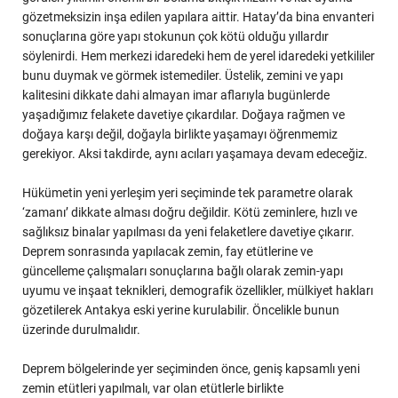
gözetmeksizin inşa edilen yapılara aittir. Hatay’da bina envanteri
sonuçlarına göre yapı stokunun çok kötü olduğu yıllardır
söylenirdi. Hem merkezi idaredeki hem de yerel idaredeki yetkililer
bunu duymak ve görmek istemediler. Üstelik, zemini ve yapı
kalitesini dikkate dahi almayan imar aflarıyla bugünlerde
yaşadığımız felakete davetiye çıkardılar. Doğaya rağmen ve
doğaya karşı değil, doğayla birlikte yaşamayı öğrenmemiz
gerekiyor. Aksi takdirde, aynı acıları yaşamaya devam edeceğiz.
Hükümetin yeni yerleşim yeri seçiminde tek parametre olarak
‘zamanı’ dikkate alması doğru değildir. Kötü zeminlere, hızlı ve
sağlıksız binalar yapılması da yeni felaketlere davetiye çıkarır.
Deprem sonrasında yapılacak zemin, fay etütlerine ve
güncelleme çalışmaları sonuçlarına bağlı olarak zemin-yapı
uyumu ve inşaat teknikleri, demografik özellikler, mülkiyet hakları
gözetilerek Antakya eski yerine kurulabilir. Öncelikle bunun
üzerinde durulmalıdır.
Deprem bölgelerinde yer seçiminden önce, geniş kapsamlı yeni
zemin etütleri yapılmalı, var olan etütlerle birlikte