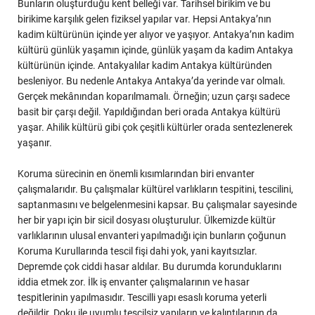
Bunların oluşturduğu kent belleği var. Tarihsel birikim ve bu
birikime karşılık gelen fiziksel yapılar var. Hepsi Antakya’nın
kadim kültürünün içinde yer alıyor ve yaşıyor. Antakya’nın kadim
kültürü günlük yaşamın içinde, günlük yaşam da kadim Antakya
kültürünün içinde. Antakyalılar kadim Antakya kültüründen
besleniyor. Bu nedenle Antakya Antakya’da yerinde var olmalı.
Gerçek mekânından koparılmamalı. Örneğin; uzun çarşı sadece
basit bir çarşı değil. Yapıldığından beri orada Antakya kültürü
yaşar. Ahilik kültürü gibi çok çeşitli kültürler orada sentezlenerek
yaşanır.
Koruma sürecinin en önemli kısımlarından biri envanter
çalışmalarıdır. Bu çalışmalar kültürel varlıkların tespitini, tescilini,
saptanmasını ve belgelenmesini kapsar. Bu çalışmalar sayesinde
her bir yapı için bir sicil dosyası oluşturulur. Ülkemizde kültür
varlıklarının ulusal envanteri yapılmadığı için bunların çoğunun
Koruma Kurullarında tescil fişi dahi yok, yani kayıtsızlar.
Depremde çok ciddi hasar aldılar. Bu durumda korunduklarını
iddia etmek zor. İlk iş envanter çalışmalarının ve hasar
tespitlerinin yapılmasıdır. Tescilli yapı esaslı koruma yeterli
değildir. Doku ile uyumlu tescilsiz yapıların ve kalıntılarının da