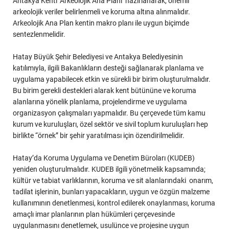
Antakya Kenti ‘Arkeolojik Ana Planı’ hazırlanarak, önemli
arkeolojik veriler belirlenmeli ve koruma altına alınmalıdır.
Arkeolojik Ana Plan kentin makro planı ile uygun biçimde
sentezlenmelidir.
Hatay Büyük Şehir Belediyesi ve Antakya Belediyesinin
katılımıyla, ilgili Bakanlıkların desteği sağlanarak planlama ve
uygulama yapabilecek etkin ve sürekli bir birim oluşturulmalıdır.
Bu birim gerekli destekleri alarak kent bütününe ve koruma
alanlarına yönelik planlama, projelendirme ve uygulama
organizasyon çalışmaları yapmalıdır. Bu çerçevede tüm kamu
kurum ve kuruluşları, özel sektör ve sivil toplum kuruluşları hep
birlikte “örnek” bir şehir yaratılması için özendirilmelidir.
Hatay’da Koruma Uygulama ve Denetim Büroları (KUDEB)
yeniden oluşturulmalıdır. KUDEB ilgili yönetmelik kapsamında;
kültür ve tabiat varlıklarının, koruma ve sit alanlarındaki onarım,
tadilat işlerinin, bunları yapacakların, uygun ve özgün malzeme
kullanımının denetlenmesi, kontrol edilerek onaylanması, koruma
amaçlı imar planlarının plan hükümleri çerçevesinde
uygulanmasını denetlemek, usulünce ve projesine uygun