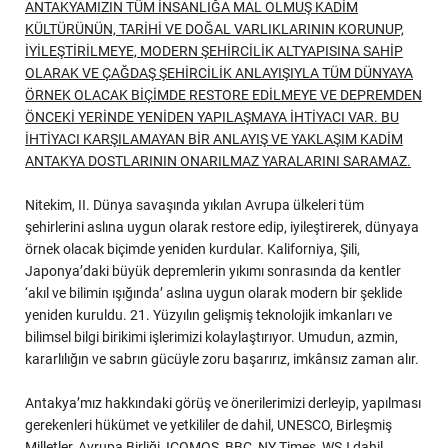
ANTAKYAMIZIN TÜM İNSANLIĞA MAL OLMUŞ KADİM
KÜLTÜRÜNÜN, TARİHİ VE DOĞAL VARLIKLARININ KORUNUP,
İYİLEŞTİRİLMEYE, MODERN ŞEHİRCİLİK ALTYAPISINA SAHİP
OLARAK VE ÇAĞDAŞ ŞEHİRCİLİK ANLAYIŞIYLA TÜM DÜNYAYA
ÖRNEK OLACAK BİÇİMDE RESTORE EDİLMEYE VE DEPREMDEN
ÖNCEKİ YERİNDE YENİDEN YAPILAŞMAYA İHTİYACI VAR. BU
İHTİYACI KARŞILAMAYAN BİR ANLAYIŞ VE YAKLAŞIM KADİM
ANTAKYA DOSTLARININ ONARILMAZ YARALARINI SARAMAZ.
Nitekim, II. Dünya savaşında yıkılan Avrupa ülkeleri tüm
şehirlerini aslına uygun olarak restore edip, iyileştirerek, dünyaya
örnek olacak biçimde yeniden kurdular. Kaliforniya, Şili,
Japonya’daki büyük depremlerin yıkımı sonrasında da kentler
‘akıl ve bilimin ışığında’ aslına uygun olarak modern bir şeklide
yeniden kuruldu. 21. Yüzyılın gelişmiş teknolojik imkanları ve
bilimsel bilgi birikimi işlerimizi kolaylaştırıyor. Umudun, azmin,
kararlılığın ve sabrın gücüyle zoru başarırız, imkânsız zaman alır.
Antakya’mız hakkındaki görüş ve önerilerimizi derleyip, yapılması
gerekenleri hükümet ve yetkililer de dahil, UNESCO, Birleşmiş
Milletler, Avrupa Birliği, ICOMOS, BBC, NY Times, WSJ dahil,