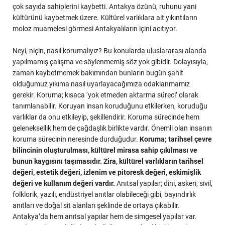
çok sayıda sahiplerini kaybetti. Antakya özünü, ruhunu yani
kültürünü kaybetmek üzere. Kültürel varlıklara ait yıkıntıların
moloz muamelesi görmesi Antakyalıların içini acıtıyor.
Neyi, niçin, nasıl korumalıyız? Bu konularda uluslararası alanda
yapılmamış çalışma ve söylenmemiş söz yok gibidir. Dolayısıyla,
zaman kaybetmemek bakımından bunların bugün şahit
olduğumuz yıkıma nasıl uyarlayacağımıza odaklanmamız
gerekir. Koruma; kısaca ‘yok etmeden aktarma süreci’ olarak
tanımlanabilir. Koruyan insan koruduğunu etkilerken, koruduğu
varlıklar da onu etkileyip, şekillendirir. Koruma sürecinde hem
geleneksellik hem de çağdaşlık birlikte vardır. Önemli olan insanın
koruma sürecinin neresinde durduğudur.
Koruma; tarihsel çevre
bilincinin oluşturulması, kültürel mirasa sahip çıkılması ve
bunun kaygısını taşımasıdır. Zira, kültürel varlıkların tarihsel
değeri, estetik değeri, izlenim ve pitoresk değeri, eskimişlik
değeri ve kullanım değeri vardır.
Anıtsal yapılar; dini, askeri, sivil,
folklorik, yazılı, endüstriyel anıtlar olabileceği gibi, bayındırlık
anıtları ve doğal sit alanları şeklinde de ortaya çıkabilir.
Antakya’da hem anıtsal yapılar hem de simgesel yapılar var.