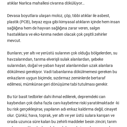
atıklar Narlıca mahallesi civarına dökülüyor…
Devasa boyutlara ulaşan moloz, çöp, tıbbi atıklar ile asbest,
plastik (PCB), beyaz eşya gibi kimyasal atıkların içinde hem insan
sağlığına hem de hayvan sağlığına zarar veren, salgın
hastalıklara ve eko-kırıma neden olacak çok çeşitli zehirler
mevcut.
Bunların; yer altı ve yerüstü sularının çok olduğu bölgelerden, su
havzalarından, tarıma elverişli sulak alanlardan, şebeke
sularından, doğal ve yaban hayat alanlarından uzak alanlara
dökülmesi gerekiyor. Vadi tabanlarına dökülmemesi gereken bu
enkazların uygun biçimde, sızdırmaz zeminlerde bertaraf
edilmesi, mümkünse geri dönüşüme tabi tutulması gerekir.
Bu tür basit tedbirler dahi ihmal edilerek, depremdeki can
kaybından çok daha fazla canı kaybetme riski yaratılmaktadır -ki
bu risk gerçekleşirse, yapılanın adı enkaz kaldırma değil, cinayet
olur. Çünkü; hava, toprak, yer altı ve yer üstü sulara karışan ve
orada uzunca süre kalan bu zehirli maddeler besin zinciri, tarım