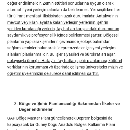
değerlendirilmelidir. Zemin etütleri sonuçlarına uygun olarak
alternatif yeni yerleşim alanları da belirlenmeli. Yer seçilirken her
türlü ‘rant-menfaat’ ilişkisinden uzak durulmalıdır.
Antakya’nın
mevcut ve yıkılan, ayakta kalan yerleşim yerlerinin, şehrin
yeniden kurulacağı yerlerin, fay hatları karşısındaki durumunun
saydamlık ve profesyonellik içinde belirlenmesi şarttır
. Bölgesel
planlama yapılarak şehirlerin çevresinde jeolojik bakımdan
sağlam zeminler bulunarak, ‘depremzedeler için yeni yerleşim
alanları’ planlanmalıdır.
Bu işler siyasileri ve bürokratları aşar,
dolayısıyla örneğin Hatay’ın fay hatları, şehir planlaması, kültürel
varlıklarının korunması vb üzerinde çalışmış üniversitelerimizin ve
öğretim üyelerimizin de sürece dahil edilmesi şarttır.
Bölge ve Şehir Planlamacılığı Bakımından İlkeler ve
Değerlendirmeler
GAP Bölge Master Planı güncellenerek Deprem bölgesini de
kapsayacak bir Güney Doğu Anadolu Bölgesi Kalkınma Planı