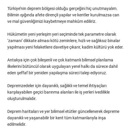
Türkiye’nin deprem bölgesi olduğu gerçeğini hiç unutmayalım.
Bilimin ışığında afete dirençli yapılar ve kentler kurulmazsa can
ve mal güvenliğimizi kaybetmeye mahkûm ediliriz.
Hükümetin yeni yerleşim yeri seçiminde tek parametre olarak
‘zamanı’ dikkate alması kötü zeminlere, hızlı ve sağlıksız binalar
yapılması yeni felaketlere davetiye çıkarır, kadim kültürü yok eder.
Antakya için çok bileşenli ve çok katmanlı bilimsel planlama
ilkelerini bütüncül olarak uygulayan yerel halkı da sürece dahil
eden şeffaf bir yeniden yapılaşma süreci talep ediyoruz.
Depremzedeler için dayanıklı, sağlıklı ve temel ihtiyaçları
karşılayabilen geçici barınma alanları ile iş yerleri ivedilikle
oluşturulmalıdır.
Deprem haritaları ve yer bilimsel etütler güncellenerek depreme
dayanıklı ve yaşanabilir bir kent tüm katmanlarıyla inşa
edilmelidir.