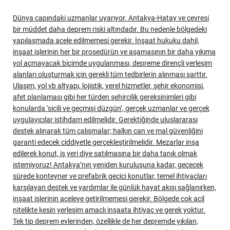
Dünya çapındaki uzmanlar uyarıyor. Antakya-Hatay ve çevresi
bir müddet daha deprem riski altındadır. Bu nedenle bölgedeki
yapılaşmada acele edilmemesi gerekir. İnşaat hukuku dahil,
inşaat işlerinin her bir prosedürün ve aşamasının bir daha yıkıma
yol açmayacak biçimde uygulanması, depreme dirençli yerleşim
alanları oluşturmak için gerekli tüm tedbirlerin alınması şarttır.
Ulaşım, yol vb altyapı, lojistik, yerel hizmetler, şehir ekonomisi,
afet planlaması gibi her türden şehircilik gereksinimleri gibi
konularda ‘sicili ve geçmişi düzgün’, gerçek uzmanlar ve gerçek
uygulayıcılar istihdam edilmelidir. Gerektiğinde uluslararası
destek alınarak tüm çalışmalar; halkın can ve mal güvenliğini
garanti edecek ciddiyetle gerçekleştirilmelidir. Mezarlar inşa
edilerek konut, iş yeri diye satılmasına bir daha tanık olmak
istemiyoruz! Antakya’nın yeniden kuruluşuna kadar, geçecek
sürede konteyner ve prefabrik geçici konutlar, temel ihtiyaçları
karşılayan destek ve yardımlar ile günlük hayat akışı sağlanırken,
inşaat işlerinin aceleye getirilmemesi gerekir. Bölgede çok acil
nitelikte kesin yerleşim amaçlı inşaata ihtiyaç ve gerek yoktur.
Tek tip deprem evlerinden, özellikle de her depremde yıkılan,