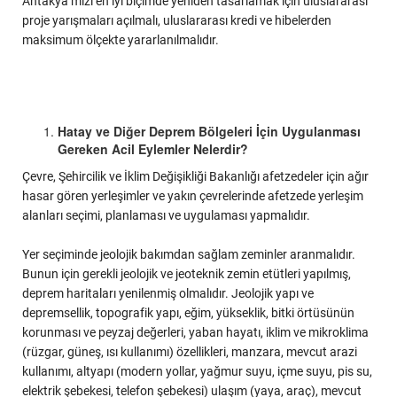
Antakya’mızı en iyi biçimde yeniden tasarlamak için uluslararası
proje yarışmaları açılmalı, uluslararası kredi ve hibelerden
maksimum ölçekte yararlanılmalıdır.
Hatay ve Diğer Deprem Bölgeleri İçin Uygulanması
Gereken Acil Eylemler Nelerdir?
Çevre, Şehircilik ve İklim Değişikliği Bakanlığı afetzedeler için ağır
hasar gören yerleşimler ve yakın çevrelerinde afetzede yerleşim
alanları seçimi, planlaması ve uygulaması yapmalıdır.
Yer seçiminde jeolojik bakımdan sağlam zeminler aranmalıdır.
Bunun için gerekli jeolojik ve jeoteknik zemin etütleri yapılmış,
deprem haritaları yenilenmiş olmalıdır. Jeolojik yapı ve
depremsellik, topografik yapı, eğim, yükseklik, bitki örtüsünün
korunması ve peyzaj değerleri, yaban hayatı, iklim ve mikroklima
(rüzgar, güneş, ısı kullanımı) özellikleri, manzara, mevcut arazi
kullanımı, altyapı (modern yollar, yağmur suyu, içme suyu, pis su,
elektrik şebekesi, telefon şebekesi) ulaşım (yaya, araç), mevcut