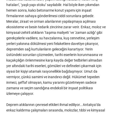
hataları’, ‘yaşlı yapı stoku’ sayılabilir. Hal böyle iken yıkımdan
hemen sonra, kalıcı betonarme konut yapımı için inşaat
firmalarının sahaya gönderilmesi ciddi sorunlara gebedir.
Meralar, ziraat ve orman alanlarının yapılaşmaya açılması
ekosisteme ve besin tedarik zincirine zarar verir. Enkaz, moloz ve
kimyasal-zehirli atıkların ‘taşıma maliyeti ‘ve ‘zaman azlığı’ gibi
gerekçelerle vadilere, su havzalarına, kuş cennetine, yerleşim
yerleri yakınına dökülmesi yeni felaketlere davetiye çıkarıyor,
depremden sağ kurtulanların geleceğini karartıyor. Yerin
üstündeki sorunları çözmeden, tarihi eserlerin korunmasına ve
kaçakçılığın önlenmesine karşı kayda değer tedbirleri almadan
yer altındaki tarihi eserleri, gömüleri ve defineleri çıkarmak için
siyasi bir kişiyi atamak rasyonellikle bağdaşmıyor. Umut da
vermiyor, çünkü samimi ve inandırıcı değil. Hükümet tepeden
inmeci, şeffaf olmayan, kamu yararını gözetmeyen sadece
zamana ve seçim sandığına endeksli bir inşaat politikası
izlemeye çalışıyor.
Deprem atıklarının çevresel etkileri ihmal ediliyor… Antakya’da
enkaz kaldırma çalışmaları sırasında, molozlar, tıbbi ve kimyasal