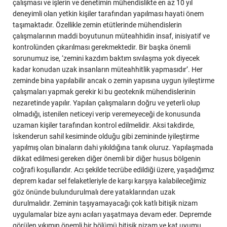
çalışması ve işlerin ve denetimin mühendislikte en az 10 yıl
deneyimli olan yetkin kişiler tarafından yapılması hayati önem
taşımaktadır. Özellikle zemin etütlerinde mühendislerin
çalışmalarının maddi boyutunun müteahhidin insaf, inisiyatif ve
kontrolünden çıkarılması gerekmektedir. Bir başka önemli
sorunumuz ise, ‘zemini kazdım baktım sıvılaşma yok diyecek
kadar konudan uzak insanların müteahhitlik yapmasıdır’. Her
zeminde bina yapılabilir ancak o zemin yapısına uygun iyileştirme
çalışmaları yapmak gerekir ki bu geoteknik mühendislerinin
nezaretinde yapılır. Yapılan çalışmaların doğru ve yeterli olup
olmadığı, istenilen neticeyi verip veremeyeceği de konusunda
uzaman kişiler tarafından kontrol edilmelidir. Aksi takdirde,
İskenderun sahil kesiminde olduğu gibi zemininde iyileştirme
yapılmış olan binaların dahi yıkıldığına tanık oluruz. Yapılaşmada
dikkat edilmesi gereken diğer önemli bir diğer husus bölgenin
coğrafi koşullarıdır. Acı şekilde tecrübe edildiği üzere, yaşadığımız
deprem kadar sel felaketleriyle de karşı karşıya kalabileceğimiz
göz önünde bulundurulmalı dere yataklarından uzak
durulmalıdır. Zeminin taşıyamayacağı çok katlı bitişik nizam
uygulamalar bize aynı acıları yaşatmaya devam eder. Depremde
görülen yıkımın önemli bir bölümü bitişik nizam ve kat uyumu