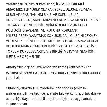
Yaratılan fiili durumlar karşısında;
İLK VE EN ÖNEMLİ
AMACIMIZ,
TEK YÜREK OLARAK YEREL, ULUSAL VE/VEYA
ULUSLARARASI TANINMIŞ KİŞİ VE KURULUŞLARI,
ÜNİVERSİTELERİ, AKADEMİSYENLERİ, MEDYA MENSUPLARI VE
TV KANALLARINI, BİLGİLENDİREREK KADİM ANTAKYA
KÜLTÜRÜNÜ YAŞAMINI VE ‘RUHUNU’ KORUMAK,
İYİLEŞTİREREK YAŞATMAK KONUSUNDA İLGİLERİNİ ÇEKMEK
VE DESTEKLERİNİ TALEP ETMEKTİR. BU KONULARDA ULUSAL
VE ULUSLARARASI MUTEBER DİĞER PLATFORMLARLA SİVİL
TOPLUM KURULUŞLARIYLA İŞ BİRLİĞİ VE DAYANIŞMA İÇİN
İLETİŞİME GEÇMEKTİR.
Antakya’nın diğer dünya kentleriyle kardeş kent olarak ilan
edilmesi için gerekli temasların yapılması, altyapının hazırlanması
yararlı olur.
Cumhuriyetimizin 100. Yıldönümünde çağdaş şehircilik
anlayışına, bilim ve tekniğe, liyakate, bilgiye, kültüre, ortak akla ve
uzmanlığa dayalı bütüncül projelere, söylem ve uygulamalara
ihtiyacımız var.