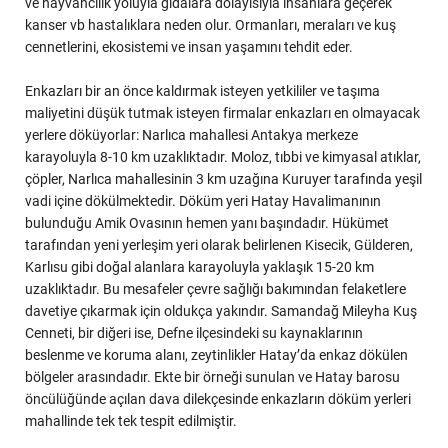
ve hayvancılık yoluyla gıdalara dolayısıyla insanlara geçerek
kanser vb hastalıklara neden olur. Ormanları, meraları ve kuş
cennetlerini, ekosistemi ve insan yaşamını tehdit eder.
Enkazları bir an önce kaldırmak isteyen yetkililer ve taşıma
maliyetini düşük tutmak isteyen firmalar enkazları en olmayacak
yerlere döküyorlar: Narlıca mahallesi Antakya merkeze
karayoluyla 8-10 km uzaklıktadır. Moloz, tıbbi ve kimyasal atıklar,
çöpler, Narlıca mahallesinin 3 km uzağına Kuruyer tarafında yeşil
vadi içine dökülmektedir. Döküm yeri Hatay Havalimanının
bulunduğu Amik Ovasının hemen yanı başındadır. Hükümet
tarafından yeni yerleşim yeri olarak belirlenen Kisecik, Gülderen,
Karlısu gibi doğal alanlara karayoluyla yaklaşık 15-20 km
uzaklıktadır. Bu mesafeler çevre sağlığı bakımından felaketlere
davetiye çıkarmak için oldukça yakındır. Samandağ Mileyha Kuş
Cenneti, bir diğeri ise, Defne ilçesindeki su kaynaklarının
beslenme ve koruma alanı, zeytinlikler Hatay’da enkaz dökülen
bölgeler arasındadır. Ekte bir örneği sunulan ve Hatay barosu
öncülüğünde açılan dava dilekçesinde enkazların döküm yerleri
mahallinde tek tek tespit edilmiştir.