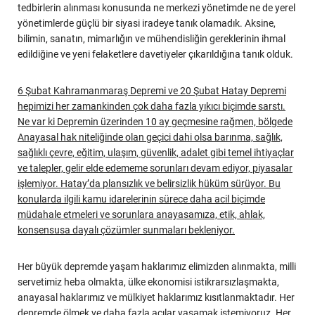
tedbirlerin alınması konusunda ne merkezi yönetimde ne de yerel
yönetimlerde güçlü bir siyasi iradeye tanık olamadık. Aksine,
bilimin, sanatın, mimarlığın ve mühendisliğin gereklerinin ihmal
edildiğine ve yeni felaketlere davetiyeler çıkarıldığına tanık olduk.
6 Şubat Kahramanmaraş Depremi ve 20 Şubat Hatay Depremi
hepimizi her zamankinden çok daha fazla yıkıcı biçimde sarstı.
Ne var ki Depremin üzerinden 10 ay geçmesine rağmen, bölgede
Anayasal hak niteliğinde olan geçici dahi olsa barınma, sağlık,
sağlıklı çevre, eğitim, ulaşım, güvenlik, adalet gibi temel ihtiyaçlar
ve talepler, gelir elde edememe sorunları devam ediyor, piyasalar
işlemiyor. Hatay’da plansızlık ve belirsizlik hüküm sürüyor. Bu
konularda ilgili kamu idarelerinin sürece daha acil biçimde
müdahale etmeleri ve sorunlara anayasamıza, etik, ahlak,
konsensusa dayalı çözümler sunmaları bekleniyor.
Her büyük depremde yaşam haklarımız elimizden alınmakta, milli
servetimiz heba olmakta, ülke ekonomisi istikrarsızlaşmakta,
anayasal haklarımız ve mülkiyet haklarımız kısıtlanmaktadır. Her
depremde ölmek ve daha fazla acılar yaşamak istemiyoruz. Her