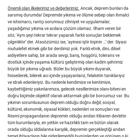
Önemli olan ilkelerimiz ve değerlerimiz.
Ancak, deprem bunları da
sarsmış durumda! Depremde yıkıma ve ölüme sebep olan ihmalci
ve istismarcı, rantçı sorumsuz zihniyet ve uygulamalar;
yaşadığımız yıkıma ve acılara çözüm olamaz. İlham veren bir
söz; ‘Aynı şeyi tekrar tekrar yaparak farklı sonuçlar beklemek
çılgınlıktır’ der. Atasözümüz ise, ‘ayinesi iştir kişinin …’ der. Siyasi
muhalefet etmek gibi bir derdimiz yok. Farklı etnik, dini, dilsel
aidiyetlere sahip, bir arada sevgi, barış, hoşgörü, tolerans ve
dostluk içinde yaşama kültürü geliştirmiş olan kadim şehrimiz
büyük bir yıkıma uğradı. Bizler bu büyük yıkımı duyarak,
hissederek, bilerek acı içinde yaşayanlarız, felaketin tanıklarıyız
ve idrak edenleriyiz. Bu nedenle kendimize ve kentimize,
kaybettiğimiz yakınlarımıza, gelecek nesillerimize olanı-biteni en
doğru biçimde objektif olarak aktarmak gibi bir borcumuz var. Bu
yıkımın sorumlusunun deprem olduğu doğru değil; sosyal,
kültürel, ekonomik, siyasal kökleri, nedenleri ve sonuçları var.
Resmi propagandanın depremin olduğu andan itibaren devletin
tüm kurumlarıyla, en yetkin ve hazırlıklı tam ve bütün olarak
orada olduğu iddialarına karşılık, depremin gerçekleştiği andan
temel ihtiyaçların bile giderilemediği bugünlerden ve görünen o ki