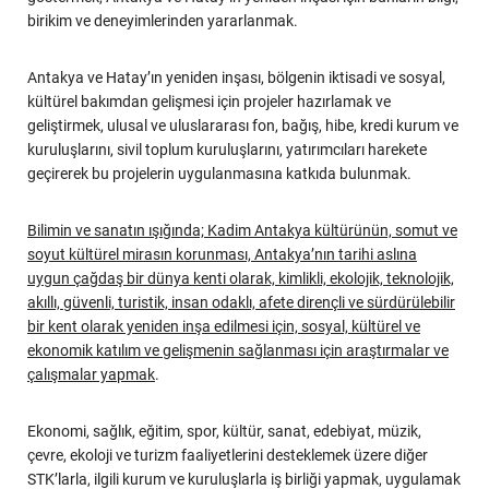
birikim ve deneyimlerinden yararlanmak.
Antakya ve Hatay’ın yeniden inşası, bölgenin iktisadi ve sosyal,
kültürel bakımdan gelişmesi için projeler hazırlamak ve
geliştirmek, ulusal ve uluslararası fon, bağış, hibe, kredi kurum ve
kuruluşlarını, sivil toplum kuruluşlarını, yatırımcıları harekete
geçirerek bu projelerin uygulanmasına katkıda bulunmak.
Bilimin ve sanatın ışığında; Kadim Antakya kültürünün, somut ve
soyut kültürel mirasın korunması, Antakya’nın tarihi aslına
uygun çağdaş bir dünya kenti olarak, kimlikli, ekolojik, teknolojik,
akıllı, güvenli, turistik, insan odaklı, afete dirençli ve sürdürülebilir
bir kent olarak yeniden inşa edilmesi için, sosyal, kültürel ve
ekonomik katılım ve gelişmenin sağlanması için araştırmalar ve
çalışmalar yapmak
.
Ekonomi, sağlık, eğitim, spor, kültür, sanat, edebiyat, müzik,
çevre, ekoloji ve turizm faaliyetlerini desteklemek üzere diğer
STK’larla, ilgili kurum ve kuruluşlarla iş birliği yapmak, uygulamak