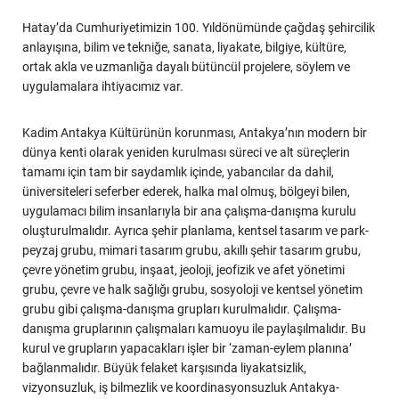
Hatay’da Cumhuriyetimizin 100. Yıldönümünde çağdaş şehircilik
anlayışına, bilim ve tekniğe, sanata, liyakate, bilgiye, kültüre,
ortak akla ve uzmanlığa dayalı bütüncül projelere, söylem ve
uygulamalara ihtiyacımız var.
Kadim Antakya Kültürünün korunması, Antakya’nın modern bir
dünya kenti olarak yeniden kurulması süreci ve alt süreçlerin
tamamı için tam bir saydamlık içinde, yabancılar da dahil,
üniversiteleri seferber ederek, halka mal olmuş, bölgeyi bilen,
uygulamacı bilim insanlarıyla bir ana çalışma-danışma kurulu
oluşturulmalıdır. Ayrıca şehir planlama, kentsel tasarım ve park-
peyzaj grubu, mimari tasarım grubu, akıllı şehir tasarım grubu,
çevre yönetim grubu, inşaat, jeoloji, jeofizik ve afet yönetimi
grubu, çevre ve halk sağlığı grubu, sosyoloji ve kentsel yönetim
grubu gibi çalışma-danışma grupları kurulmalıdır. Çalışma-
danışma gruplarının çalışmaları kamuoyu ile paylaşılmalıdır. Bu
kurul ve grupların yapacakları işler bir ‘zaman-eylem planına’
bağlanmalıdır. Büyük felaket karşısında liyakatsizlik,
vizyonsuzluk, iş bilmezlik ve koordinasyonsuzluk Antakya-