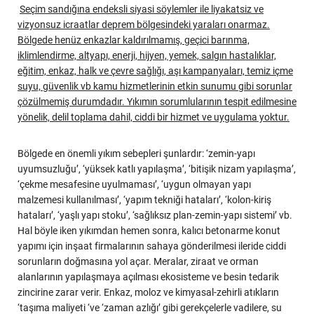
Seçim sandığına endeksli siyasi söylemler ile liyakatsiz ve
vizyonsuz icraatlar deprem bölgesindeki yaraları onarmaz.
Bölgede henüz enkazlar kaldırılmamış, geçici barınma,
iklimlendirme, altyapı, enerji, hijyen, yemek, salgın hastalıklar,
eğitim, enkaz, halk ve çevre sağlığı, aşı kampanyaları, temiz içme
suyu, güvenlik vb kamu hizmetlerinin etkin sunumu gibi sorunlar
çözülmemiş durumdadır. Yıkımın sorumlularının tespit edilmesine
yönelik, delil toplama dahil, ciddi bir hizmet ve uygulama yoktur.
Bölgede en önemli yıkım sebepleri şunlardır: ‘zemin-yapı
uyumsuzluğu’, ‘yüksek katlı yapılaşma’, ‘bitişik nizam yapılaşma’,
‘çekme mesafesine uyulmaması’, ‘uygun olmayan yapı
malzemesi kullanılması’, ‘yapım tekniği hataları’, ‘kolon-kiriş
hataları’, ‘yaşlı yapı stoku’, ‘sağlıksız plan-zemin-yapı sistemi’ vb.
Hal böyle iken yıkımdan hemen sonra, kalıcı betonarme konut
yapımı için inşaat firmalarının sahaya gönderilmesi ileride ciddi
sorunların doğmasına yol açar. Meralar, ziraat ve orman
alanlarının yapılaşmaya açılması ekosisteme ve besin tedarik
zincirine zarar verir. Enkaz, moloz ve kimyasal-zehirli atıkların
‘taşıma maliyeti ‘ve ‘zaman azlığı’ gibi gerekçelerle vadilere, su