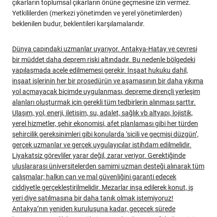
çıkarların toplumsal çıkarların önüne geçmesine izin vermez.
Yetkililerden (merkezi yönetimden ve yerel yönetimlerden)
beklenilen budur, beklentileri karşılamalarıdır.
Dünya çapındaki uzmanlar uyarıyor. Antakya-Hatay ve çevresi
bir müddet daha deprem riski altındadır. Bu nedenle bölgedeki
yapılaşmada acele edilmemesi gerekir. İnşaat hukuku dahil,
inşaat işlerinin her bir prosedürün ve aşamasının bir daha yıkıma
yol açmayacak biçimde uygulanması, depreme dirençli yerleşim
alanları oluşturmak için gerekli tüm tedbirlerin alınması şarttır.
Ulaşım, yol, enerji, iletişim, su, adalet, sağlık vb altyapı, lojistik,
yerel hizmetler, şehir ekonomisi, afet planlaması gibi her türden
şehircilik gereksinimleri gibi konularda ‘sicili ve geçmişi düzgün’,
gerçek uzmanlar ve gerçek uygulayıcılar istihdam edilmelidir.
Liyakatsiz görevliler yarar değil, zarar veriyor. Gerektiğinde
uluslararası üniversitelerden samimi uzman desteği alınarak tüm
çalışmalar; halkın can ve mal güvenliğini garanti edecek
ciddiyetle gerçekleştirilmelidir. Mezarlar inşa edilerek konut, iş
yeri diye satılmasına bir daha tanık olmak istemiyoruz!
Antakya’nın yeniden kuruluşuna kadar, geçecek sürede