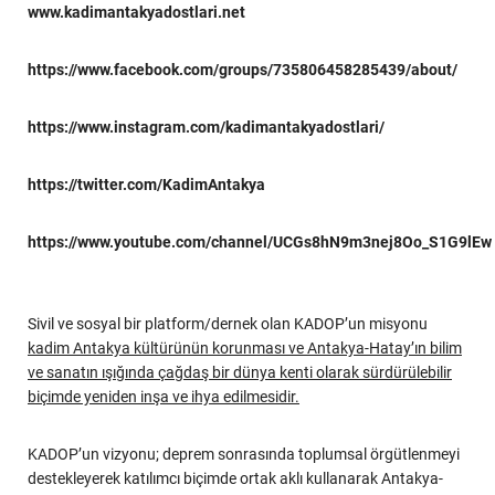
www.kadimantakyadostlari.net
https://www.facebook.com/groups/735806458285439/about/
https://www.instagram.com/kadimantakyadostlari/
https://twitter.com/KadimAntakya
https://www.youtube.com/channel/UCGs8hN9m3nej8Oo_S1G9lEw
Sivil ve sosyal bir platform/dernek olan KADOP’un misyonu
kadim Antakya kültürünün korunması ve Antakya-Hatay’ın bilim
ve sanatın ışığında çağdaş bir dünya kenti olarak sürdürülebilir
biçimde yeniden inşa ve ihya edilmesidir.
KADOP’un vizyonu; deprem sonrasında toplumsal örgütlenmeyi
destekleyerek katılımcı biçimde ortak aklı kullanarak Antakya-