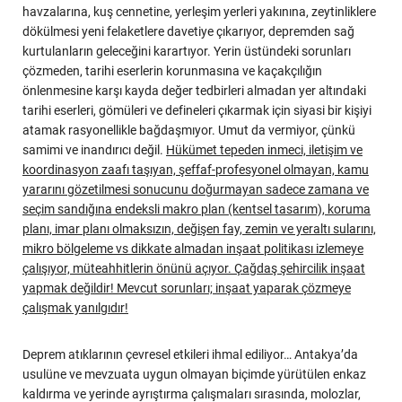
havzalarına, kuş cennetine, yerleşim yerleri yakınına, zeytinliklere
dökülmesi yeni felaketlere davetiye çıkarıyor, depremden sağ
kurtulanların geleceğini karartıyor. Yerin üstündeki sorunları
çözmeden, tarihi eserlerin korunmasına ve kaçakçılığın
önlenmesine karşı kayda değer tedbirleri almadan yer altındaki
tarihi eserleri, gömüleri ve defineleri çıkarmak için siyasi bir kişiyi
atamak rasyonellikle bağdaşmıyor. Umut da vermiyor, çünkü
samimi ve inandırıcı değil.
Hükümet tepeden inmeci, iletişim ve
koordinasyon zaafı taşıyan, şeffaf-profesyonel olmayan, kamu
yararını gözetilmesi sonucunu doğurmayan sadece zamana ve
seçim sandığına endeksli makro plan (kentsel tasarım), koruma
planı, imar planı olmaksızın, değişen fay, zemin ve yeraltı sularını,
mikro bölgeleme vs dikkate almadan inşaat politikası izlemeye
çalışıyor, müteahhitlerin önünü açıyor. Çağdaş şehircilik inşaat
yapmak değildir! Mevcut sorunları; inşaat yaparak çözmeye
çalışmak yanılgıdır!
Deprem atıklarının çevresel etkileri ihmal ediliyor… Antakya’da
usulüne ve mevzuata uygun olmayan biçimde yürütülen enkaz
kaldırma ve yerinde ayrıştırma çalışmaları sırasında, molozlar,