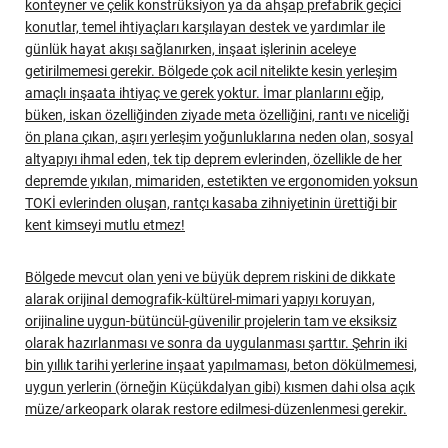
konteyner ve çelik konstrüksiyon ya da ahşap prefabrik geçici
konutlar, temel ihtiyaçları karşılayan destek ve yardımlar ile
günlük hayat akışı sağlanırken, inşaat işlerinin aceleye
getirilmemesi gerekir. Bölgede çok acil nitelikte kesin yerleşim
amaçlı inşaata ihtiyaç ve gerek yoktur. İmar planlarını eğip,
büken, iskan özelliğinden ziyade meta özelliğini, rantı ve niceliği
ön plana çıkan, aşırı yerleşim yoğunluklarına neden olan, sosyal
altyapıyı ihmal eden, tek tip deprem evlerinden, özellikle de her
depremde yıkılan, mimariden, estetikten ve ergonomiden yoksun
TOKİ evlerinden oluşan, rantçı kasaba zihniyetinin ürettiği bir
kent kimseyi mutlu etmez!
Bölgede mevcut olan yeni ve büyük deprem riskini de dikkate
alarak orijinal demografik-kültürel-mimari yapıyı koruyan,
orijinaline uygun-bütüncül-güvenilir projelerin tam ve eksiksiz
olarak hazırlanması ve sonra da uygulanması şarttır. Şehrin iki
bin yıllık tarihi yerlerine inşaat yapılmaması, beton dökülmemesi,
uygun yerlerin (örneğin Küçükdalyan gibi) kısmen dahi olsa açık
müze/arkeopark olarak restore edilmesi-düzenlenmesi gerekir.