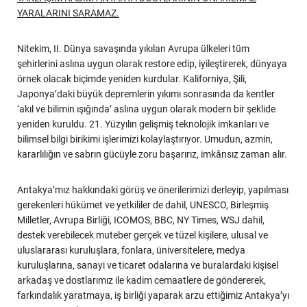
YARALARINI SARAMAZ.
Nitekim, II. Dünya savaşında yıkılan Avrupa ülkeleri tüm
şehirlerini aslına uygun olarak restore edip, iyileştirerek, dünyaya
örnek olacak biçimde yeniden kurdular. Kaliforniya, Şili,
Japonya’daki büyük depremlerin yıkımı sonrasında da kentler
‘akıl ve bilimin ışığında’ aslına uygun olarak modern bir şeklide
yeniden kuruldu. 21. Yüzyılın gelişmiş teknolojik imkanları ve
bilimsel bilgi birikimi işlerimizi kolaylaştırıyor. Umudun, azmin,
kararlılığın ve sabrın gücüyle zoru başarırız, imkânsız zaman alır.
Antakya’mız hakkındaki görüş ve önerilerimizi derleyip, yapılması
gerekenleri hükümet ve yetkililer de dahil, UNESCO, Birleşmiş
Milletler, Avrupa Birliği, ICOMOS, BBC, NY Times, WSJ dahil,
destek verebilecek muteber gerçek ve tüzel kişilere, ulusal ve
uluslararası kuruluşlara, fonlara, üniversitelere, medya
kuruluşlarına, sanayi ve ticaret odalarına ve buralardaki kişisel
arkadaş ve dostlarımız ile kadim cemaatlere de göndererek,
farkındalık yaratmaya, iş birliği yaparak arzu ettiğimiz Antakya’yı