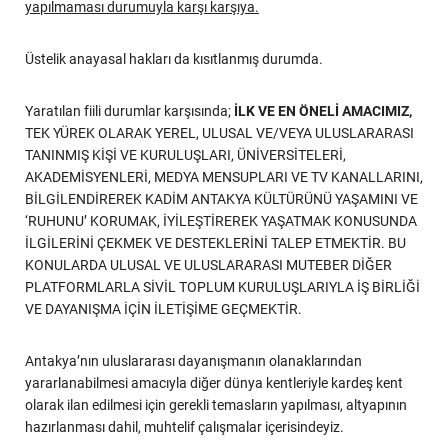
yapılmaması durumuyla karşı karşıya.
Üstelik anayasal hakları da kısıtlanmış durumda.
Yaratılan fiili durumlar karşısında;
İLK VE EN ÖNELİ AMACIMIZ,
TEK YÜREK OLARAK YEREL, ULUSAL VE/VEYA ULUSLARARASI
TANINMIŞ KİŞİ VE KURULUŞLARI, ÜNİVERSİTELERİ,
AKADEMİSYENLERİ, MEDYA MENSUPLARI VE TV KANALLARINI,
BİLGİLENDİREREK KADİM ANTAKYA KÜLTÜRÜNÜ YAŞAMINI VE
‘RUHUNU’ KORUMAK, İYİLEŞTİREREK YAŞATMAK KONUSUNDA
İLGİLERİNİ ÇEKMEK VE DESTEKLERİNİ TALEP ETMEKTİR. BU
KONULARDA ULUSAL VE ULUSLARARASI MUTEBER DİĞER
PLATFORMLARLA SİVİL TOPLUM KURULUŞLARIYLA İŞ BİRLİĞİ
VE DAYANIŞMA İÇİN İLETİŞİME GEÇMEKTİR.
Antakya’nın uluslararası dayanışmanın olanaklarından
yararlanabilmesi amacıyla diğer dünya kentleriyle kardeş kent
olarak ilan edilmesi için gerekli temasların yapılması, altyapının
hazırlanması dahil, muhtelif çalışmalar içerisindeyiz.