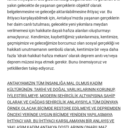
yakın gelecekte de yaşanan gerçeklerin objektif olarak
belgelenmesine ve geleceğe aktarılabilmesine ihtiyaç var. Bu
ihtiyacı karşılayabilmek için, Antakya’mızda yaşanan gerçeklerin
her daim canlı tutulması, gelecekte yeni yıkımlara meydan
verilmemesi için hakikate dayalı hafıza alanları oluşturmayı
amaçlıyoruz. Kendimize, kaybettiğimiz yakınlarımıza, kentimize,
geçmişimize ve geleceğimize borcumuz olan sosyal gerçekliği ve
hakikati unutmamanın sembolü olarak, kentimize bir veya daha
fazla ‘idrak-hakikat-hafıza mekanı’ olarak deprem anıtı ve/veya
deprem müzesi inşa etmek gerekir. Bunu önemsiyoruz ve
yetkililerden talep ediyoruz.
ANTAKYAMIZIN TÜM İNSANLIĞA MAL OLMUŞ KADİM
KÜLTÜRÜNÜN, TARİHİ VE DOĞAL VARLIKLARININ KORUNUP,
İYİLEŞTİRİLMEYE, MODERN ŞEHİRCİLİK ALTYAPISINA SAHİP
OLARAK VE ÇAĞDAŞ ŞEHİRCİLİK ANLAYIŞIYLA TÜM DÜNYAYA
ÖRNEK OLACAK BİÇİMDE RESTORE EDİLMEYE VE DEPREMDEN
ÖNCEKİ YERİNDE UYGUN BİÇİMDE YENİDEN YAPILAŞMAYA
İHTİYACI VAR. BU İHTİYACI KARŞILAMAYAN BİR ANLAYIŞ VE
YAKLAŞIM KADİM ANTAKYA DOSTLARININ ONARILMAZ