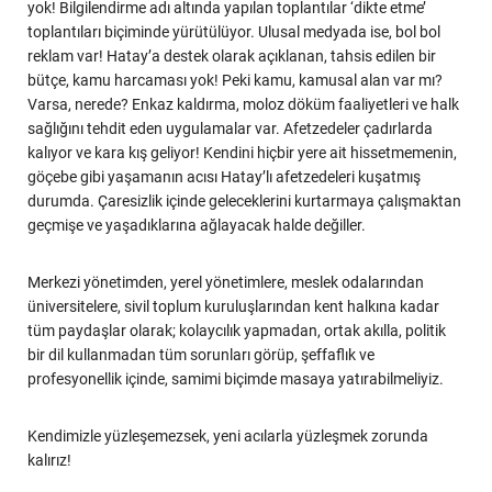
yok! Bilgilendirme adı altında yapılan toplantılar ‘dikte etme’
toplantıları biçiminde yürütülüyor. Ulusal medyada ise, bol bol
reklam var! Hatay’a destek olarak açıklanan, tahsis edilen bir
bütçe, kamu harcaması yok! Peki kamu, kamusal alan var mı?
Varsa, nerede? Enkaz kaldırma, moloz döküm faaliyetleri ve halk
sağlığını tehdit eden uygulamalar var. Afetzedeler çadırlarda
kalıyor ve kara kış geliyor! Kendini hiçbir yere ait hissetmemenin,
göçebe gibi yaşamanın acısı Hatay’lı afetzedeleri kuşatmış
durumda. Çaresizlik içinde geleceklerini kurtarmaya çalışmaktan
geçmişe ve yaşadıklarına ağlayacak halde değiller.
Merkezi yönetimden, yerel yönetimlere, meslek odalarından
üniversitelere, sivil toplum kuruluşlarından kent halkına kadar
tüm paydaşlar olarak; kolaycılık yapmadan, ortak akılla, politik
bir dil kullanmadan tüm sorunları görüp, şeffaflık ve
profesyonellik içinde, samimi biçimde masaya yatırabilmeliyiz.
Kendimizle yüzleşemezsek, yeni acılarla yüzleşmek zorunda
kalırız!