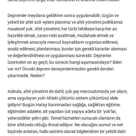
Depremler meydana geldikten sonra uygulanabilir, özgün ve
yeterli bir afet-acil--eylem planımız ve afet yönetimi politikamız
maalesef yok. Afet yönetimi; her türlü tehlikeye karşı her an
hazırlıklı olmak, zararı-riski azaltmak, müdahale etmek ve
iyileştirmek amacıyla mevcut kaynakların organize edilmesi,
analiz edilmesi, planlanması, bunlar için gerekli kararlar alınması
ve değerlendirilmesi ve uygulanması sürecidir. Depremin
üzerinden on ay geçti, bu sürecin hangi aşamasındayız? Bilen
var mı? Önceki deprem deneyimlerimizden gerekli dersleri
çıkarmadık. Neden?
Aslında, afet yönetimi de dahil, çok şey mevzuatımızda yer alıyor,
ama uygulayan yok! Ahlaki çöküntü-sistem çöküntüsü elele
gidiyor! Bugün Hatay barınmadan sağlığa, sağlıktan eğitime,
eğitimden adalete, alt yapıdan üst yapıya adeta bir ‘yok’lar,
yetersizlikler şehri gibi. Temel hizmetleri sunacak olanların da
birer afetzede olduğu ihmal ediliyor. Ne olacağını somut ve net
biçimde anlatan, halkı samimi olarak bilgilendiren bir yetkili dahi