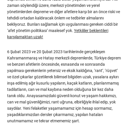
zaman söylendiği üzere, merkezi yönetimden ve yerel
yönetimlerden depreme ve diğer afetlere karşı bir an önce riski ve
tehdidi ortadan kaldıracak önlem ve tedbirler almalarını
bekliyoruz. Bunları sağlamak için uygulanması gereken ciddi bir
‘afet yönetim politikası’ maalesef yok.
Yetkililer beklentileri
karşılamaktan uzak!
6 Şubat 2023 ve 20 Şubat 2023 tarihlerinde gerçekleşen
Kahramanmaraş ve Hatay merkezli depremlerde, Türkiye deprem
ve benzeri afetlerin öncesinde, esnasında ve sonrasında
yapılması gerekenlerin yetersiz ve eksik kaldığına, ‘rant’, ‘rüşvet’
ve özel çıkarlar gözetilerek bilimsel bilgiden uzak, yasalara aykırı
inşa edilmiş ağır kusurlu yapıların, kaçak katların, planlanmamış
tadilatların, can ve mal kaybına neden olduğuna bir kez daha
tanık oldu. Anayasamızdaki güvenli konut ve yaşam hakkımızı,
can ve mal güvenliğimizi, rant uğruna, elbirliğiyle ihlal edip, yok
saydılar. Yeni felaketler yaşamamamız için hesap sormamız,
yaşadıklarımızdan dersler çıkarmamız, yapılan hataları
unutmamamız ve tekrar etmememiz şart.