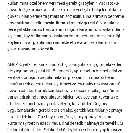
kullanımına özel önem verilmesi gerektiği söylenir. Yapı stoku-
envanteri çıkarmaktan, afet riski olan yerleşim bölgelerini daha
güvenli olan yerlere taşımaktan söz edilir. Binalarımızın depreme
dayanıklı hale getirilmesini ihmal etmemiz gerektiği vurgulanır.
Dere yataklarını, su havzalarını, dolgu alanlarını, ormanları, deniz
kıyılarını, fay hatlarının yakınlarını imara açmamamız gerektiği
söylenir. İmar planlarının rant elde etme aracı ve alanı dışına
çıkarılmasından söz edilir.
ANCAK; yetkililer sanki bunlar hiç konuşulmamış gibi, felaketler
hiç yaşanmamış gibi kilit önemdeki yapı denetim hizmetlerini ve
kentsel dönüşüm uygulamalarını piyasanın, müteahhitlerin
insafına terk ederek ticarileştirmeyi ve ‘oy maksimizasyonunu’
devam ederler. Çarpık kentleşmeyi ve kaçak yapılaşmayı ‘imar
barışı’ adı altında meşrulaştırabilirler. Böylece can kaybına ve
afetlere zemin hazırlayıp davetiye çıkarabilirler. Geçmiş
uygulamalardan gerekli dersleri alıp, gerekli hazırlıkları yapmayı
ihmal edebilirler. Göz boyamayı, ‘mış gibi yapmayı’ ve günü
kurtarmayı tercih edebilirler. Bilimi de tedbir almayı da tevekkülü
de ihmal edebilirler! Felaketleri önleyici hazırlıkların yapılması ve