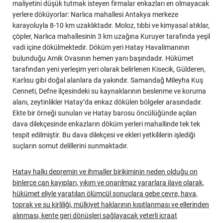
maliyetini düşük tutmak isteyen firmalar enkazları en olmayacak
yerlere döküyorlar: Narlıca mahallesi Antakya merkeze
karayoluyla 8-10 km uzaklıktadır. Moloz, tıbbi ve kimyasal atıklar,
çöpler, Narlıca mahallesinin 3 km uzağına Kuruyer tarafında yeşil
vadi içine dökülmektedir. Döküm yeri Hatay Havalimanının
bulunduğu Amik Ovasının hemen yanı başındadır. Hükümet
tarafından yeni yerleşim yeri olarak belirlenen Kisecik, Gülderen,
Karlısu gibi doğal alanlara da yakındır. Samandağ Mileyha Kuş
Cenneti, Defne ilçesindeki su kaynaklarının beslenme ve koruma
alanı, zeytinlikler Hatay’da enkaz dökülen bölgeler arasındadır.
Ekte bir örneği sunulan ve Hatay barosu öncülüğünde açılan
dava dilekçesinde enkazların döküm yerleri mahallinde tek tek
tespit edilmiştir. Bu dava dilekçesi ve ekleri yetkililerin işlediği
suçların somut delillerini sunmaktadır.
Hatay halkı depremin ve ihmaller birikiminin neden olduğu on
binlerce can kayıpları, yıkım ve onarılmaz yararlara ilave olarak,
hükümet eliyle yaratılan ölümcül sonuçlara gebe çevre, hava,
toprak ve su kirliliği, mülkiyet haklarının kısıtlanması ve ellerinden
alınması, kente geri dönüşleri sağlayacak yeterli icraat