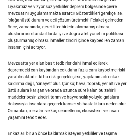
Liyakatsiz ve vizyonsuz yetkililer deprem bölgesinde çevre
mevzuatını uygulamamakta ısrarcı! Gösterdikleri gerekçe ise,
‘olağanüstü durum ve acil çözüm üretmek!’ Felaket gelmeden
önce, zamanında, gerekli tedbirlerin alınmamış olması,
uluslararası standartlarda iyi ve doğru afet yönetim politikası
oluşturmamış olması, ihmaller zinciri içinde kaybedilen zaman
insanın içini acıtıyor.
Mevzuatta yer alan basit tedbirler dahi ihmal edilerek,
depremdeki can kaybından çok daha fazla canı kaybetme riski
yaratılmaktadır -ki bu risk gerçekleşirse, yapılanın adı enkaz
kaldırma değil, ‘cinayet’ olur. Çünkü; hava, toprak, yer altı ve yer
üstü sulara karışan ve orada uzunca süre kalan bu zehirli
maddeler besin zinciri, tarım ve hayvancılık yoluyla gıdalara
dolayısıyla insanlara geçerek kanser vb hastalıklara neden olur.
Ormanları, meraları ve kuş cennetlerini, ekosistemi ve insan
yaşamını tehdit eder.
Enkazları bir an önce kaldırmak isteyen yetkililer ve taşıma