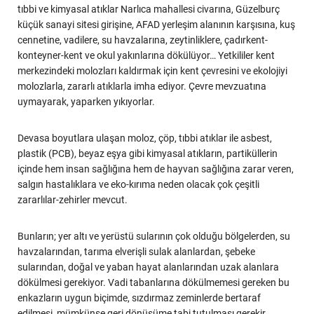
tıbbi ve kimyasal atıklar Narlıca mahallesi civarına, Güzelburç
küçük sanayi sitesi girişine, AFAD yerleşim alanının karşısına, kuş
cennetine, vadilere, su havzalarına, zeytinliklere, çadırkent-
konteyner-kent ve okul yakınlarına dökülüyor… Yetkililer kent
merkezindeki molozları kaldırmak için kent çevresini ve ekolojiyi
molozlarla, zararlı atıklarla imha ediyor. Çevre mevzuatına
uymayarak, yaparken yıkıyorlar.
Devasa boyutlara ulaşan moloz, çöp, tıbbi atıklar ile asbest,
plastik (PCB), beyaz eşya gibi kimyasal atıkların, partiküllerin
içinde hem insan sağlığına hem de hayvan sağlığına zarar veren,
salgın hastalıklara ve eko-kırıma neden olacak çok çeşitli
zararlılar-zehirler mevcut.
Bunların; yer altı ve yerüstü sularının çok olduğu bölgelerden, su
havzalarından, tarıma elverişli sulak alanlardan, şebeke
sularından, doğal ve yaban hayat alanlarından uzak alanlara
dökülmesi gerekiyor. Vadi tabanlarına dökülmemesi gereken bu
enkazların uygun biçimde, sızdırmaz zeminlerde bertaraf
edilmesi, mümkünse geri dönüşüme tabi tutulması gerekir.