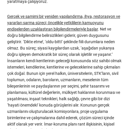
yaratmaya çalışıyoruz.
Gerçek ve samimi bir yeniden yapılandırma, ihya, restorasyon ve
yararları sarma süreci; öncelikle yetkililerin kamuoyunu
endişelerden uzaklaştıran bilgilendirmeleriyle başlar
. Net ve
doğru bilgilendirme belirsizlikleri giderir, güven duygusunu
geliştirir. ‘Dikte etme’, ‘oldu-bitti’ şeklinde fiili durumlara neden
olmaz. Bu süreç; siyasi kaygılardan uzak, ‘aşağıdan yukarıya
doğru işleyen demokratik bir süreç olarak işletilir ve yaşanır.’
İnsanların kendi kentlerinin geleceği konusunda söz sahibi olmak
istemeleri, kendilerine, kentlerine ve geleceklerine sahip çıkmaları
çok doğal. Bunun için yerel halkın, üniversitelerin, STK’ların, sivil
toplumun, odaların, baroların, uzmanların, meselenin tüm
bileşenlerinin ve paydaşlarının yer seçimi, şehir tasarımı ve
planlaması, kültürel değerlerin, mülkiyet haklarının korunması ve
yaşatılması, inşaat teknikleri, halk sağlığı, çevre gibi bir dizi
‘hayati önemdeki’ konuda görüşlerini alır. Konunun gerçek
uzmanlarını oluşturulacak komisyonlara, proje uygulama
birimlerine ve çalışmalarına dahil ederek, çözüm süreci içinde
aktif olarak yer verir. İmar-koruma planı rant ilişkisinin, kişisel